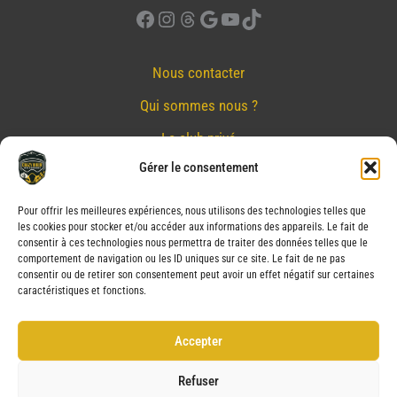
Facebook
Instagram
Threads
Google
YouTube
TikTok
Nous contacter
Qui sommes nous ?
Le club privé
Gérer le consentement
Réserver
Nos partenaires
Pour offrir les meilleures expériences, nous utilisons des technologies telles que
les cookies pour stocker et/ou accéder aux informations des appareils. Le fait de
Mentions Légales
consentir à ces technologies nous permettra de traiter des données telles que le
comportement de navigation ou les ID uniques sur ce site. Le fait de ne pas
Conditions générales de vente
consentir ou de retirer son consentement peut avoir un effet négatif sur certaines
caractéristiques et fonctions.
Politique de confidentialité
Politique de cookies (UE)
Accepter
Service après vente (SAV)
Refuser