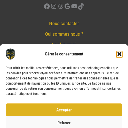
Facebook
Instagram
Threads
Google
YouTube
TikTok
Nous contacter
Qui sommes nous ?
Le club privé
Gérer le consentement
Réserver
Nos partenaires
Pour offrir les meilleures expériences, nous utilisons des technologies telles que
les cookies pour stocker et/ou accéder aux informations des appareils. Le fait de
Mentions Légales
consentir à ces technologies nous permettra de traiter des données telles que le
comportement de navigation ou les ID uniques sur ce site. Le fait de ne pas
Conditions générales de vente
consentir ou de retirer son consentement peut avoir un effet négatif sur certaines
caractéristiques et fonctions.
Politique de confidentialité
Politique de cookies (UE)
Accepter
Service après vente (SAV)
Refuser