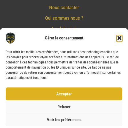
Nous contacter
Qui sommes nous ?
Le club privé
Gérer le consentement
Réserver
Nos partenaires
Pour offrir les meilleures expériences, nous utilisons des technologies telles que
les cookies pour stocker et/ou accéder aux informations des appareils. Le fait de
Mentions Légales
consentir à ces technologies nous permettra de traiter des données telles que le
comportement de navigation ou les ID uniques sur ce site. Le fait de ne pas
Conditions générales de vente
consentir ou de retirer son consentement peut avoir un effet négatif sur certaines
caractéristiques et fonctions.
Politique de confidentialité
Politique de cookies (UE)
Accepter
Service après vente (SAV)
Refuser
Voir les préférences