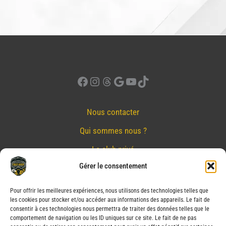
Facebook
Instagram
Threads
Google
YouTube
TikTok
Nous contacter
Qui sommes nous ?
Le club privé
Gérer le consentement
Réserver
Nos partenaires
Pour offrir les meilleures expériences, nous utilisons des technologies telles que
les cookies pour stocker et/ou accéder aux informations des appareils. Le fait de
Mentions Légales
consentir à ces technologies nous permettra de traiter des données telles que le
comportement de navigation ou les ID uniques sur ce site. Le fait de ne pas
Conditions générales de vente