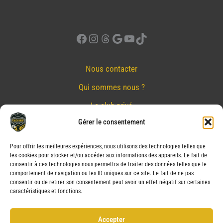
Facebook
Instagram
Threads
Google
YouTube
TikTok
Nous contacter
Qui sommes nous ?
Le club privé
Gérer le consentement
Réserver
Nos partenaires
Pour offrir les meilleures expériences, nous utilisons des technologies telles que
les cookies pour stocker et/ou accéder aux informations des appareils. Le fait de
Mentions Légales
consentir à ces technologies nous permettra de traiter des données telles que le
comportement de navigation ou les ID uniques sur ce site. Le fait de ne pas
Conditions générales de vente
consentir ou de retirer son consentement peut avoir un effet négatif sur certaines
caractéristiques et fonctions.
Politique de confidentialité
Politique de cookies (UE)
Accepter