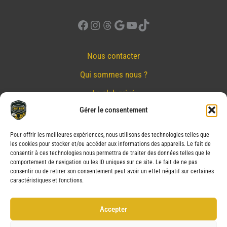
Facebook
Instagram
Threads
Google
YouTube
TikTok
Nous contacter
Qui sommes nous ?
Le club privé
Gérer le consentement
Réserver
Nos partenaires
Pour offrir les meilleures expériences, nous utilisons des technologies telles que
les cookies pour stocker et/ou accéder aux informations des appareils. Le fait de
Mentions Légales
consentir à ces technologies nous permettra de traiter des données telles que le
comportement de navigation ou les ID uniques sur ce site. Le fait de ne pas
Conditions générales de vente
consentir ou de retirer son consentement peut avoir un effet négatif sur certaines
caractéristiques et fonctions.
Politique de confidentialité
Politique de cookies (UE)
Accepter
Service après vente (SAV)