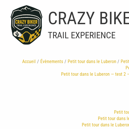
Aller
au
CRAZY BIK
contenu
TRAIL EXPERIENCE
Accueil
Évènements
Petit tour dans le Luberon
Peti
P
Petit tour dans le Luberon — test 2 —
Petit to
Petit tour dans l
Petit tour dans le Luberon