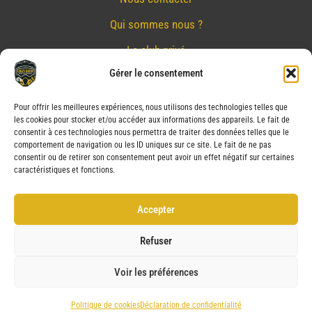
Qui sommes nous ?
Le club privé
Gérer le consentement
Réserver
Nos partenaires
Pour offrir les meilleures expériences, nous utilisons des technologies telles que
les cookies pour stocker et/ou accéder aux informations des appareils. Le fait de
Mentions Légales
consentir à ces technologies nous permettra de traiter des données telles que le
comportement de navigation ou les ID uniques sur ce site. Le fait de ne pas
Conditions générales de vente
consentir ou de retirer son consentement peut avoir un effet négatif sur certaines
caractéristiques et fonctions.
Politique de confidentialité
Politique de cookies (UE)
Accepter
Service après vente (SAV)
Refuser
Voir les préférences
Copyright © 2026 CRAZY BIKER | Powered by CRAZY BIKER
Politique de cookies
Déclaration de confidentialité