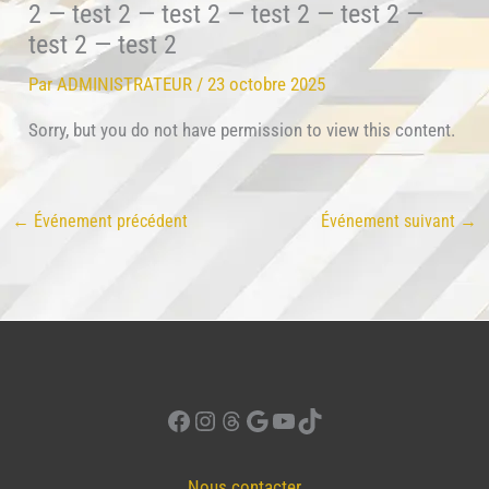
2 — test 2 — test 2 — test 2 — test 2 —
test 2 — test 2
Par
ADMINISTRATEUR
/
23 octobre 2025
Sorry, but you do not have permission to view this content.
←
Événement précédent
Événement suivant
→
Facebook
Instagram
Threads
Google
YouTube
TikTok
Nous contacter