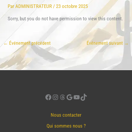
Par
ADMINISTRATEUR
/
23 octobre 2025
Sorry, but you do not have permission to view this content.
←
Événement précédent
Événement suivant
→
Facebook
Instagram
Threads
Google
YouTube
TikTok
Nous contacter
Qui sommes nous ?