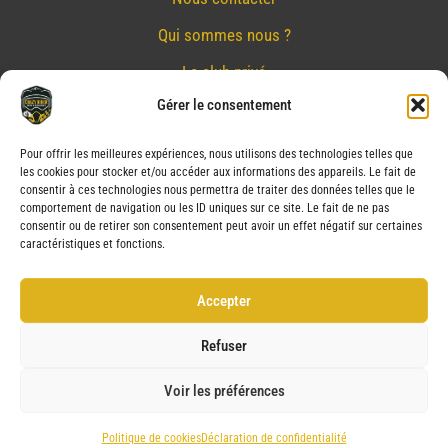
Qui sommes nous ?
Le club privé
Gérer le consentement
Réserver
Nos partenaires
Pour offrir les meilleures expériences, nous utilisons des technologies telles que
les cookies pour stocker et/ou accéder aux informations des appareils. Le fait de
Mentions Légales
consentir à ces technologies nous permettra de traiter des données telles que le
comportement de navigation ou les ID uniques sur ce site. Le fait de ne pas
Conditions générales de vente
consentir ou de retirer son consentement peut avoir un effet négatif sur certaines
caractéristiques et fonctions.
Politique de confidentialité
Politique de cookies (UE)
Accepter
Service après vente (SAV)
Refuser
Voir les préférences
Copyright © 2026 CRAZY BIKER | Powered by CRAZY BIKER
Politique de cookies
Déclaration de confidentialité