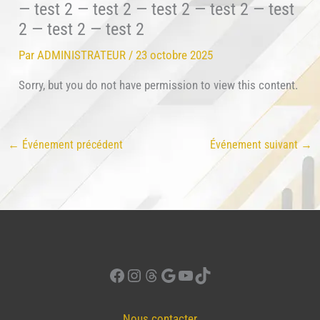
— test 2 — test 2 — test 2 — test 2 — test
2 — test 2 — test 2
Par
ADMINISTRATEUR
/
23 octobre 2025
Sorry, but you do not have permission to view this content.
←
Événement précédent
Événement suivant
→
Facebook
Instagram
Threads
Google
YouTube
TikTok
Nous contacter