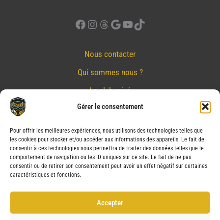
Facebook
Instagram
Threads
Google
YouTube
TikTok
Nous contacter
Qui sommes nous ?
Le club privé
Gérer le consentement
Réserver
Nos partenaires
Pour offrir les meilleures expériences, nous utilisons des technologies telles que
les cookies pour stocker et/ou accéder aux informations des appareils. Le fait de
Mentions Légales
consentir à ces technologies nous permettra de traiter des données telles que le
comportement de navigation ou les ID uniques sur ce site. Le fait de ne pas
Conditions générales de vente
consentir ou de retirer son consentement peut avoir un effet négatif sur certaines
caractéristiques et fonctions.
Politique de confidentialité
Politique de cookies (UE)
Accepter
Service après vente (SAV)