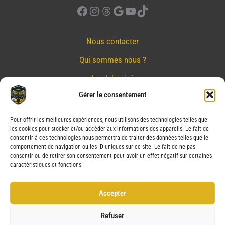
Facebook
Instagram
Threads
Google
YouTube
TikTok
Nous contacter
Qui sommes nous ?
Le club privé
Gérer le consentement
Réserver
Nos partenaires
Pour offrir les meilleures expériences, nous utilisons des technologies telles que
les cookies pour stocker et/ou accéder aux informations des appareils. Le fait de
Mentions Légales
consentir à ces technologies nous permettra de traiter des données telles que le
comportement de navigation ou les ID uniques sur ce site. Le fait de ne pas
Conditions générales de vente
consentir ou de retirer son consentement peut avoir un effet négatif sur certaines
caractéristiques et fonctions.
Politique de confidentialité
Politique de cookies (UE)
Accepter
Service après vente (SAV)
Refuser