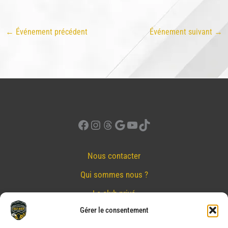
←
Événement précédent
Événement suivant
→
Facebook
Instagram
Threads
Google
YouTube
TikTok
Nous contacter
Qui sommes nous ?
Le club privé
Gérer le consentement
Réserver