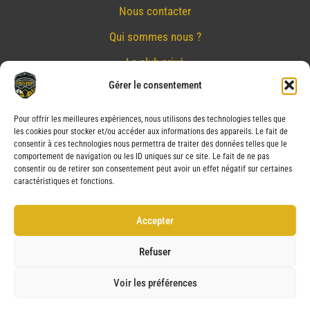
Nous contacter
Qui sommes nous ?
Le club privé
Gérer le consentement
Réserver
Nos partenaires
Pour offrir les meilleures expériences, nous utilisons des technologies telles que
les cookies pour stocker et/ou accéder aux informations des appareils. Le fait de
Mentions Légales
consentir à ces technologies nous permettra de traiter des données telles que le
comportement de navigation ou les ID uniques sur ce site. Le fait de ne pas
Conditions générales de vente
consentir ou de retirer son consentement peut avoir un effet négatif sur certaines
caractéristiques et fonctions.
Politique de confidentialité
Politique de cookies (UE)
Accepter
Service après vente (SAV)
Refuser
Voir les préférences