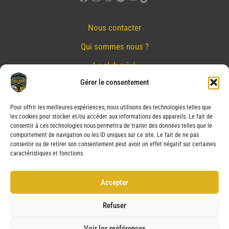
Nous contacter
Qui sommes nous ?
Le club privé
Gérer le consentement
Réserver
Nos partenaires
Pour offrir les meilleures expériences, nous utilisons des technologies telles que
les cookies pour stocker et/ou accéder aux informations des appareils. Le fait de
Mentions Légales
consentir à ces technologies nous permettra de traiter des données telles que le
comportement de navigation ou les ID uniques sur ce site. Le fait de ne pas
Conditions générales de vente
consentir ou de retirer son consentement peut avoir un effet négatif sur certaines
caractéristiques et fonctions.
Politique de confidentialité
Politique de cookies (UE)
Accepter
Service après vente (SAV)
Refuser
Voir les préférences