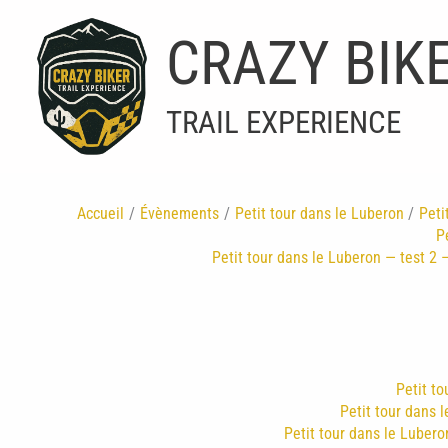
Aller
au
CRAZY BIK
contenu
TRAIL EXPERIENCE
Accueil
Évènements
Petit tour dans le Luberon
Peti
P
Petit tour dans le Luberon — test 2 —
Petit to
Petit tour dans l
Petit tour dans le Luberon