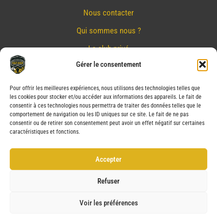
Nous contacter
Qui sommes nous ?
Le club privé
Gérer le consentement
Réserver
Nos partenaires
Pour offrir les meilleures expériences, nous utilisons des technologies telles que
les cookies pour stocker et/ou accéder aux informations des appareils. Le fait de
Mentions Légales
consentir à ces technologies nous permettra de traiter des données telles que le
comportement de navigation ou les ID uniques sur ce site. Le fait de ne pas
Conditions générales de vente
consentir ou de retirer son consentement peut avoir un effet négatif sur certaines
caractéristiques et fonctions.
Politique de confidentialité
Politique de cookies (UE)
Accepter
Service après vente (SAV)
Refuser
Voir les préférences