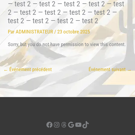
Par
ADMINISTRATEUR
/
23 octobre 2025
Sorry, but you do not have permission to view this content.
←
Événement précédent
Événement suivant
→
Facebook
Instagram
Threads
Google
YouTube
TikTok