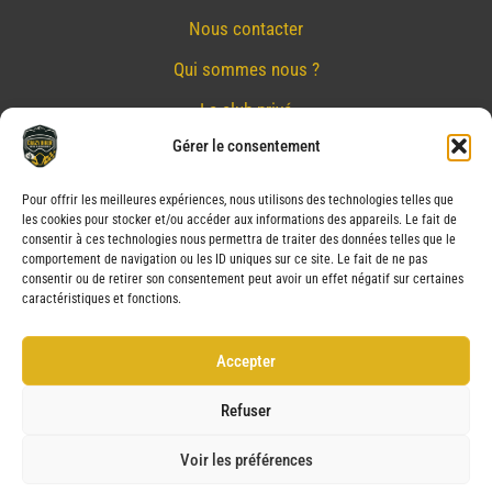
Nous contacter
Qui sommes nous ?
Le club privé
Gérer le consentement
Réserver
Nos partenaires
Pour offrir les meilleures expériences, nous utilisons des technologies telles que
les cookies pour stocker et/ou accéder aux informations des appareils. Le fait de
Mentions Légales
consentir à ces technologies nous permettra de traiter des données telles que le
comportement de navigation ou les ID uniques sur ce site. Le fait de ne pas
Conditions générales de vente
consentir ou de retirer son consentement peut avoir un effet négatif sur certaines
caractéristiques et fonctions.
Politique de confidentialité
Politique de cookies (UE)
Accepter
Service après vente (SAV)
Refuser
Voir les préférences