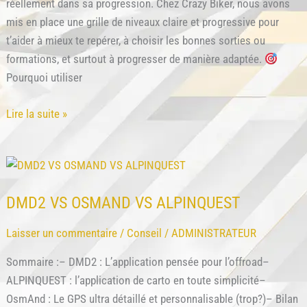
réellement dans sa progression. Chez Crazy Biker, nous avons
mis en place une grille de niveaux claire et progressive pour
t’aider à mieux te repérer, à choisir les bonnes sorties ou
formations, et surtout à progresser de manière adaptée.
Pourquoi utiliser
Évaluer
Lire la suite »
son
niveau
en
moto
DMD2 VS OSMAND VS ALPINQUEST
trail
tout-
Laisser un commentaire
/
Conseil
/
ADMINISTRATEUR
terrain
(grille
Sommaire :– DMD2 : L’application pensée pour l’offroad–
1-
ALPINQUEST : l’application de carto en toute simplicité–
5)
OsmAnd : Le GPS ultra détaillé et personnalisable (trop?)– Bilan