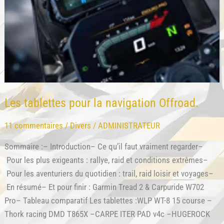
Les tablettes pour la navigation Offroad.
11 commentaires
/
Divers
/
ADMINISTRATEUR
Sommaire :– Introduction– Ce qu’il faut vraiment regarder–
Pour les plus exigeants : rallye, raid et conditions extrêmes–
Pour les aventuriers du quotidien : trail, raid loisir et voyages–
En résumé– Et pour finir : Garmin Tread 2 & Carpuride W702
Pro– Tableau comparatif Les tablettes :WLP WT-8 15 course –
Thork racing DMD T865X –CARPE ITER PAD v4c –HUGEROCK