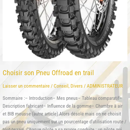
terrain
Choisir son Pneu Offroad en trail
Laisser un commentaire
/
Conseil
,
Divers
/
ADMINISTRATEUR
Sommaire :– Introduction– Mes pneus– Tableau comparatif–
Description fabricant– Influence de la gomme– Chambre à air
et BIB mousse (autre article) Alors désolé mais on ne choisit
pas un pneu uniquement sur un pourcentage d’utilisation route /
tout-terrain. Chaque pilote a sa propre conduite : un pilote qui