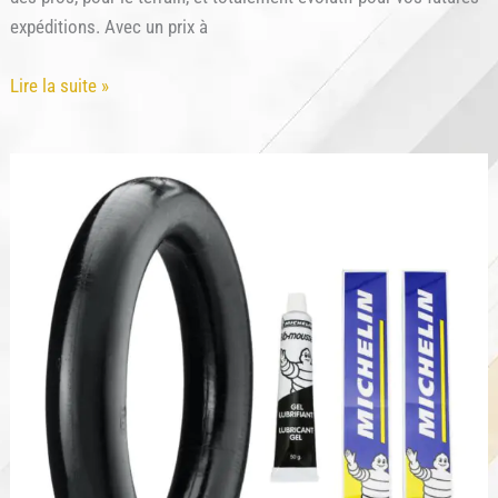
expéditions. Avec un prix à
Hugerock
Lire la suite »
X72
Rally
Pro