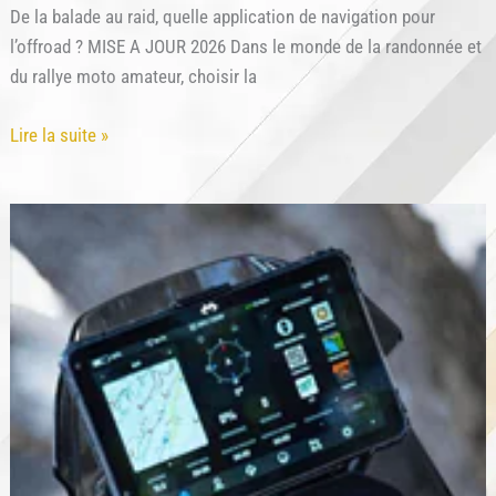
De la balade au raid, quelle application de navigation pour
l’offroad ? MISE A JOUR 2026 Dans le monde de la randonnée et
du rallye moto amateur, choisir la
DMD2
Lire la suite »
VS
OSMAND
VS
ALPINQUEST