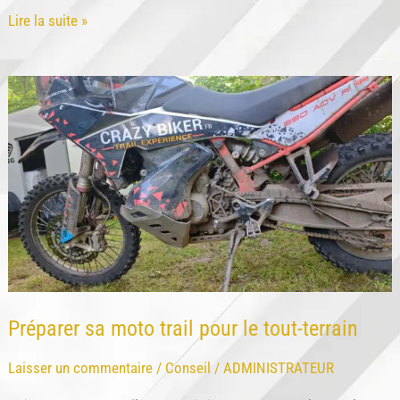
La
Lire la suite »
loi
Lalonde
pour
les
nuls
Préparer sa moto trail pour le tout-terrain
Laisser un commentaire
/
Conseil
/
ADMINISTRATEUR