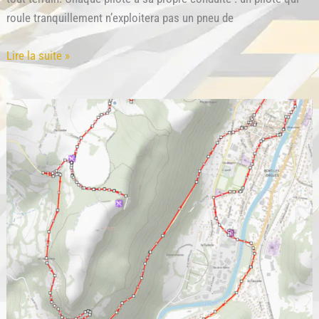
roule tranquillement n’exploitera pas un pneu de
Choisir
Lire la suite »
son
Pneu
Offroad
en
trail