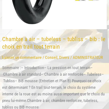
Chambre à air – tubeless – tubliss – bib : le
choix en trail tout terrain
Laisser un commentaire
/
Conseil
,
Divers
/
ADMINISTRATEUR
Sommaire :– Introduction– La pression en tout terrain–
Chambre à air standard– Chambre à air renforcée– Tubeless–
Tubliss– BIB mousse (Entretien et Plan B) Pourquoi ce choix
est déterminant ? En trail tout-terrain, le choix du système
interne de la roue est au moins aussi important que le choix du
pneu lui-même.Chambre à air, chambre renforcée, tubeless,
tubliss ou BIB mousse