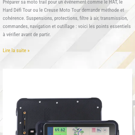
Préparer sa moto trail pour un événement comme le HAT, le
Hard Défi Tour ou le Creuse Moto Tour demande méthode et
cohérence. Suspensions, protections, filtre à air, transmission,
commandes, navigation et outillage : voici les points essentiels
à vérifier avant de partir.
Préparer
Lire la suite »
sa
moto
trail
pour
le
tout-
terrain