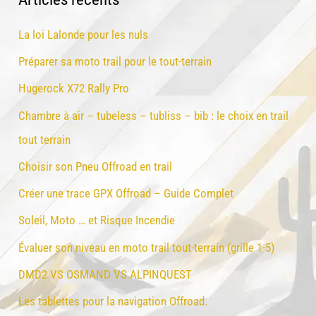
h
e
La loi Lalonde pour les nuls
r
Préparer sa moto trail pour le tout-terrain
c
Hugerock X72 Rally Pro
h
Chambre à air – tubeless – tubliss – bib : le choix en trail
e
tout terrain
r
Choisir son Pneu Offroad en trail
:
Créer une trace GPX Offroad – Guide Complet
Soleil, Moto … et Risque Incendie
Évaluer son niveau en moto trail tout-terrain (grille 1-5)
DMD2 VS OSMAND VS ALPINQUEST
Les tablettes pour la navigation Offroad.