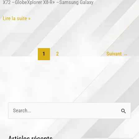
X72 –GlobeXplorer X8-R+ –Samsung Galaxy
Les
Lire la suite »
tablettes
pour
la
navigation
1
2
Suivant
→
Offroad.
R
e
c
Articles récents