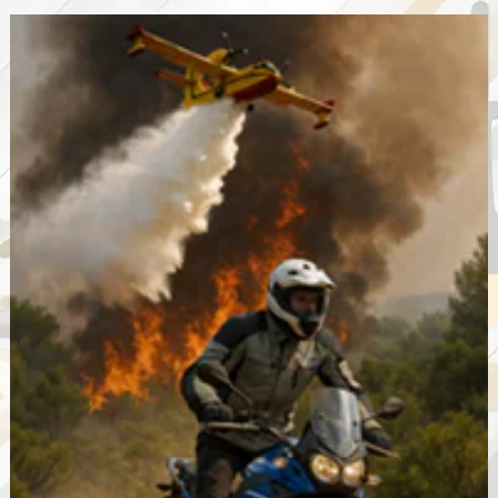
trace
GPX
Offroad
–
Guide
Complet