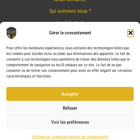
Qui sommes nous ?
Le club privé
Gérer le consentement
Réserver
Nos partenaires
Pour offrir les meilleures expériences, nous utilisons des technologies telles que
les cookies pour stocker et/ou accéder aux informations des appareils. Le fait de
Mentions Légales
consentir à ces technologies nous permettra de traiter des données telles que le
comportement de navigation ou les ID uniques sur ce site. Le fait de ne pas
Conditions générales de vente
consentir ou de retirer son consentement peut avoir un effet négatif sur certaines
caractéristiques et fonctions.
Politique de confidentialité
Politique de cookies (UE)
Accepter
Service après vente (SAV)
Refuser
Voir les préférences
Copyright © 2026 CRAZY BIKER | Powered by CRAZY BIKER
Politique de cookies
Déclaration de confidentialité