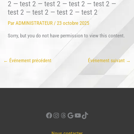
2 — test 2 — test 2 — test 2 — test 2 —
test 2 — test 2 — test 2 — test 2
Par
ADMINISTRATEUR
/
23 octobre 2025
Sorry, but you do not have permission to view this content.
←
Événement précédent
Événement suivant
→
Facebook
Instagram
Threads
Google
YouTube
TikTok
Nous contacter