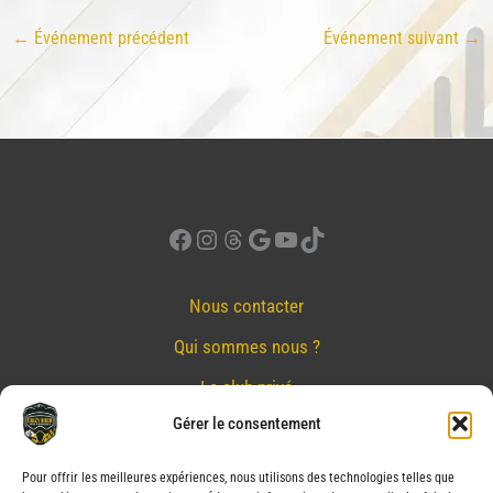
←
Événement précédent
Événement suivant
→
Facebook
Instagram
Threads
Google
YouTube
TikTok
Nous contacter
Qui sommes nous ?
Le club privé
Gérer le consentement
Réserver
Nos partenaires
Pour offrir les meilleures expériences, nous utilisons des technologies telles que