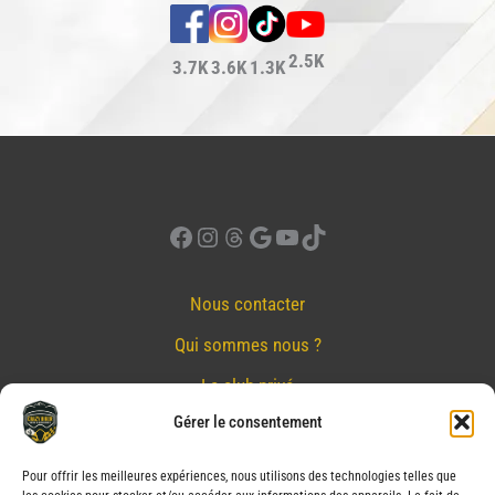
2.5K
3.7K
3.6K
1.3K
Facebook
Instagram
Threads
Google
YouTube
TikTok
Nous contacter
Qui sommes nous ?
Le club privé
Gérer le consentement
Réserver
Nos partenaires
Pour offrir les meilleures expériences, nous utilisons des technologies telles que