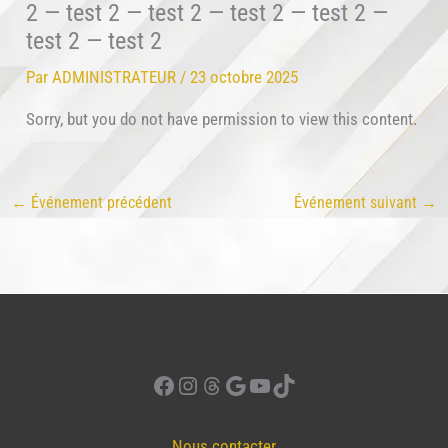
2 — test 2 — test 2 — test 2 — test 2 —
test 2 — test 2
Par
ADMINISTRATEUR
/
23 octobre 2025
Sorry, but you do not have permission to view this content.
←
Événement précédent
Événement suivant
→
Facebook
Instagram
Threads
Google
YouTube
TikTok
Nous contacter