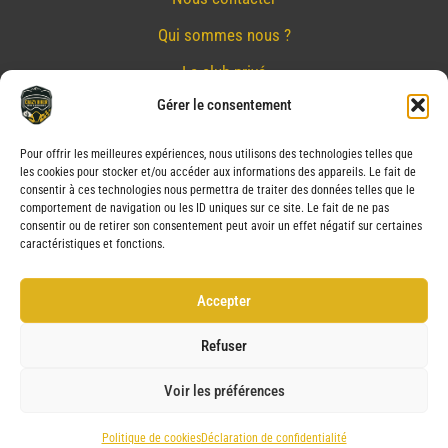
Qui sommes nous ?
Le club privé
Gérer le consentement
Réserver
Nos partenaires
Pour offrir les meilleures expériences, nous utilisons des technologies telles que
les cookies pour stocker et/ou accéder aux informations des appareils. Le fait de
Mentions Légales
consentir à ces technologies nous permettra de traiter des données telles que le
comportement de navigation ou les ID uniques sur ce site. Le fait de ne pas
Conditions générales de vente
consentir ou de retirer son consentement peut avoir un effet négatif sur certaines
caractéristiques et fonctions.
Politique de confidentialité
Politique de cookies (UE)
Accepter
Service après vente (SAV)
Refuser
Voir les préférences
Copyright © 2026 CRAZY BIKER | Powered by CRAZY BIKER
Politique de cookies
Déclaration de confidentialité