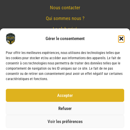
Nous contacter
Qui sommes nous ?
Le club privé
Gérer le consentement
Réserver
Nos partenaires
Pour offrir les meilleures expériences, nous utilisons des technologies telles que
les cookies pour stocker et/ou accéder aux informations des appareils. Le fait de
Mentions Légales
consentir à ces technologies nous permettra de traiter des données telles que le
comportement de navigation ou les ID uniques sur ce site. Le fait de ne pas
Conditions générales de vente
consentir ou de retirer son consentement peut avoir un effet négatif sur certaines
caractéristiques et fonctions.
Politique de confidentialité
Politique de cookies (UE)
Accepter
Service après vente (SAV)
Refuser
Voir les préférences