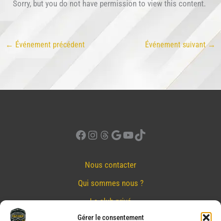
Sorry, but you do not have permission to view this content.
←
Événement précédent
Événement suivant
→
Facebook
Instagram
Threads
Google
YouTube
TikTok
Nous contacter
Qui sommes nous ?
Le club privé
Gérer le consentement
Réserver