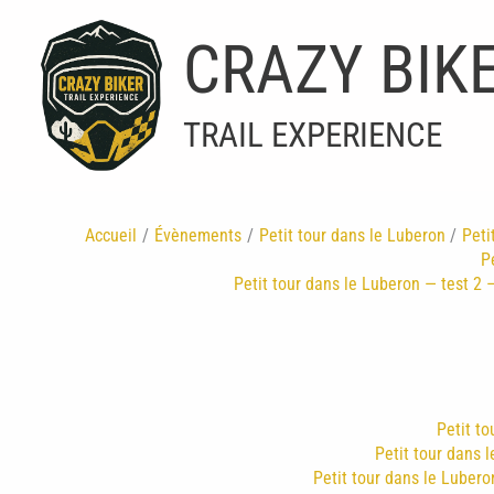
Aller
au
CRAZY BIK
contenu
TRAIL EXPERIENCE
Accueil
Évènements
Petit tour dans le Luberon
Peti
P
Petit tour dans le Luberon — test 2 —
Petit to
Petit tour dans l
Petit tour dans le Luberon