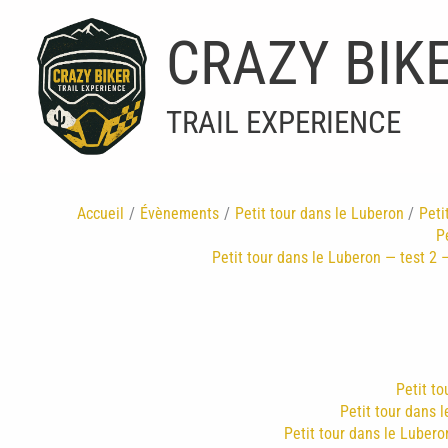
Aller
au
CRAZY BIK
contenu
TRAIL EXPERIENCE
Accueil
Évènements
Petit tour dans le Luberon
Peti
P
Petit tour dans le Luberon — test 2 —
Petit to
Petit tour dans l
Petit tour dans le Luberon