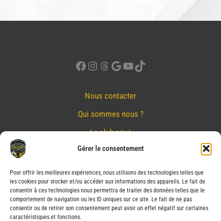
Facebook
Instagram
Threads
Google
YouTube
TikTok
Nous contacter
Qui sommes nous ?
Le club privé
Gérer le consentement
Réserver
Nos partenaires
Pour offrir les meilleures expériences, nous utilisons des technologies telles que
les cookies pour stocker et/ou accéder aux informations des appareils. Le fait de
Mentions Légales
consentir à ces technologies nous permettra de traiter des données telles que le
comportement de navigation ou les ID uniques sur ce site. Le fait de ne pas
Conditions générales de vente
consentir ou de retirer son consentement peut avoir un effet négatif sur certaines
caractéristiques et fonctions.