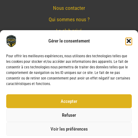
Nous contacter
Qui sommes nous ?
Le club privé
Gérer le consentement
Réserver
Nos partenaires
Pour offrir les meilleures expériences, nous utilisons des technologies telles que
les cookies pour stocker et/ou accéder aux informations des appareils. Le fait de
Mentions Légales
consentir à ces technologies nous permettra de traiter des données telles que le
comportement de navigation ou les ID uniques sur ce site. Le fait de ne pas
Conditions générales de vente
consentir ou de retirer son consentement peut avoir un effet négatif sur certaines
caractéristiques et fonctions.
Politique de confidentialité
Politique de cookies (UE)
Accepter
Service après vente (SAV)
Refuser
Voir les préférences