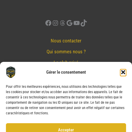
Facebook
Instagram
Threads
Google
YouTube
TikTok
Nous contacter
Qui sommes nous ?
Le club privé
Gérer le consentement
Réserver
Nos partenaires
Pour offrir les meilleures expériences, nous utilisons des technologies telles que
les cookies pour stocker et/ou accéder aux informations des appareils. Le fait de
Mentions Légales
consentir à ces technologies nous permettra de traiter des données telles que le
comportement de navigation ou les ID uniques sur ce site. Le fait de ne pas
Conditions générales de vente
consentir ou de retirer son consentement peut avoir un effet négatif sur certaines
caractéristiques et fonctions.
Politique de confidentialité
Politique de cookies (UE)
Accepter