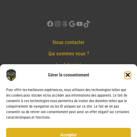
Facebook
Instagram
Threads
Google
YouTube
TikTok
Nous contacter
Qui sommes nous ?
Le club privé
Gérer le consentement
Réserver
Nos partenaires
Pour offrir les meilleures expériences, nous utilisons des technologies telles que
les cookies pour stocker et/ou accéder aux informations des appareils. Le fait de
Mentions Légales
consentir à ces technologies nous permettra de traiter des données telles que le
comportement de navigation ou les ID uniques sur ce site. Le fait de ne pas
Conditions générales de vente
consentir ou de retirer son consentement peut avoir un effet négatif sur certaines
caractéristiques et fonctions.
Politique de confidentialité
Politique de cookies (UE)
Accepter