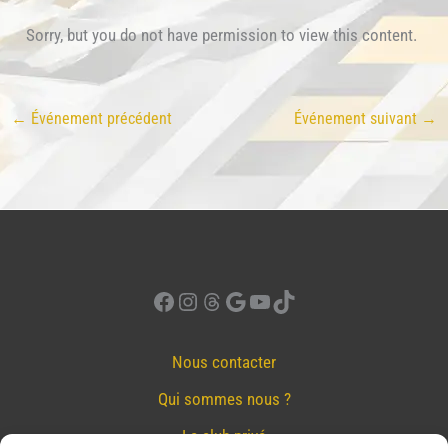
Sorry, but you do not have permission to view this content.
←
Événement précédent
Événement suivant
→
Facebook
Instagram
Threads
Google
YouTube
TikTok
Nous contacter
Qui sommes nous ?
Le club privé