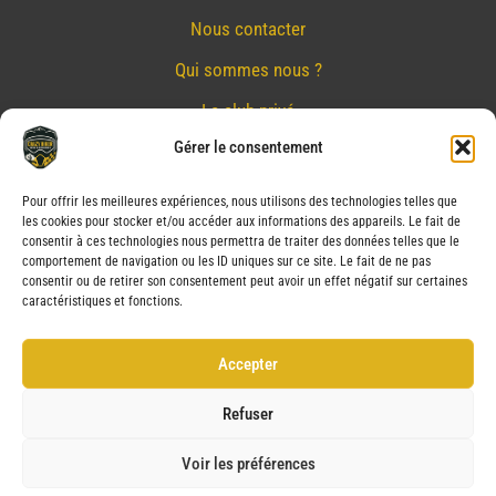
Nous contacter
Qui sommes nous ?
Le club privé
Gérer le consentement
Réserver
Nos partenaires
Pour offrir les meilleures expériences, nous utilisons des technologies telles que
les cookies pour stocker et/ou accéder aux informations des appareils. Le fait de
Mentions Légales
consentir à ces technologies nous permettra de traiter des données telles que le
comportement de navigation ou les ID uniques sur ce site. Le fait de ne pas
Conditions générales de vente
consentir ou de retirer son consentement peut avoir un effet négatif sur certaines
caractéristiques et fonctions.
Politique de confidentialité
Politique de cookies (UE)
Accepter
Service après vente (SAV)
Refuser
Voir les préférences