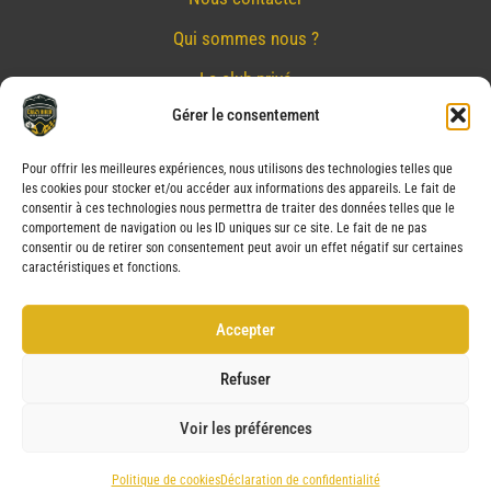
Qui sommes nous ?
Le club privé
Gérer le consentement
Réserver
Nos partenaires
Pour offrir les meilleures expériences, nous utilisons des technologies telles que
les cookies pour stocker et/ou accéder aux informations des appareils. Le fait de
Mentions Légales
consentir à ces technologies nous permettra de traiter des données telles que le
comportement de navigation ou les ID uniques sur ce site. Le fait de ne pas
Conditions générales de vente
consentir ou de retirer son consentement peut avoir un effet négatif sur certaines
caractéristiques et fonctions.
Politique de confidentialité
Politique de cookies (UE)
Accepter
Service après vente (SAV)
Refuser
Voir les préférences
Copyright © 2026 CRAZY BIKER | Powered by CRAZY BIKER
Politique de cookies
Déclaration de confidentialité