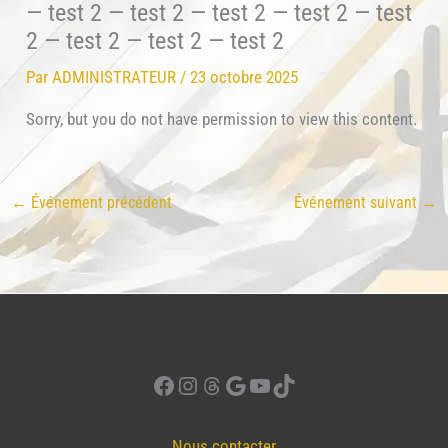
— test 2 — test 2 — test 2 — test 2 — test
2 — test 2 — test 2 — test 2
Par
ADMINISTRATEUR
/
23 octobre 2025
Sorry, but you do not have permission to view this content.
←
Événement précédent
Événement suivant
→
Facebook
Instagram
Threads
Google
YouTube
TikTok
Nous contacter