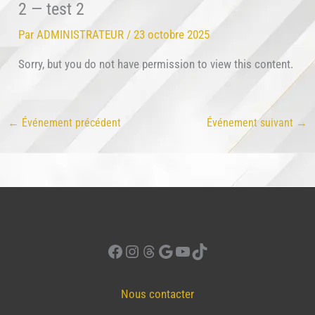
2 — test 2
Par
ADMINISTRATEUR
/
23 octobre 2025
Sorry, but you do not have permission to view this content.
←
Événement précédent
Événement suivant
→
Facebook
Instagram
Threads
Google
YouTube
TikTok
Nous contacter