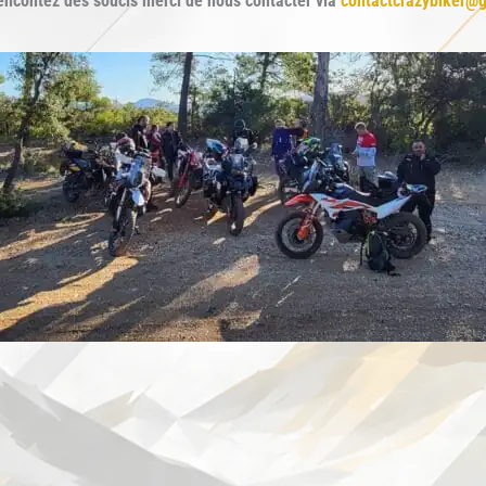
encontez des soucis merci de nous contacter via
contactcrazybiker@