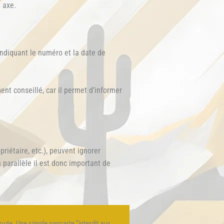
 axe.
ndiquant le numéro et la date de
nt conseillé, car il permet d’informer
riétaire, etc.), peuvent ignorer
 parallèle il est donc important de
oute. Une simple pancarte “interdit aux