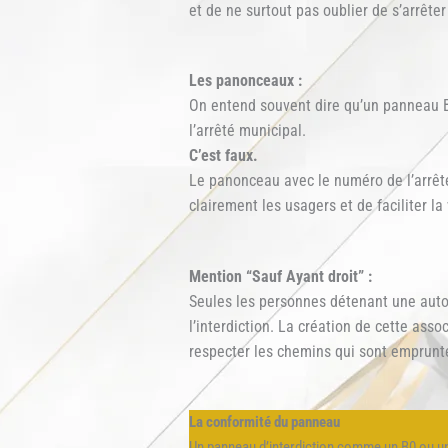
et de ne surtout pas oublier de s’arrête
Les panonceaux :
On entend souvent dire qu’un panneau B
l’arrêté municipal.
C’est faux.
Le panonceau avec le numéro de l’arrêté,
clairement les usagers et de faciliter la v
Mention “Sauf Ayant droit” :
Seules les personnes détenant une autori
l’interdiction. La création de cette ass
respecter les chemins qui sont emprunt
La conformité du panneau
Un panneau d’interdiction comme un B0 ou un 