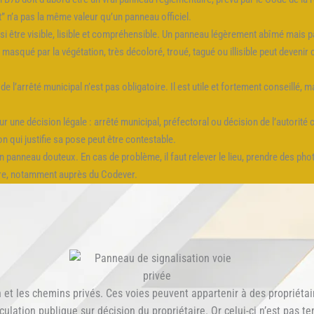
t” n’a pas la même valeur qu’un panneau officiel.
ssi être visible, lisible et compréhensible. Un panneau légèrement abîmé mais pa
 masqué par la végétation, très décoloré, troué, tagué ou illisible peut devenir c
 l’arrêté municipal n’est pas obligatoire. Il est utile et fortement conseillé,
sur une décision légale : arrêté municipal, préfectoral ou décision de l’autorit
 qui justifie sa pose peut être contestable.
anneau douteux. En cas de problème, il faut relever le lieu, prendre des photos,
ire, notamment auprès du Codever.
et les chemins privés. Ces voies peuvent appartenir à des propriétaires
culation publique sur décision du propriétaire. Or celui-ci n’est pas 