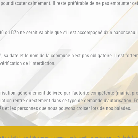
r pour discuter calmement. Il reste préférable de ne pas emprunter cet
0 ou B7b ne serait valable que s’il est accompagné d’un panonceau i
 sa date et le nom de la commune n’est pas obligatoire. Il est forteme
érification de l’interdiction.
sation, généralement délivrée par l’autorité compétente (mairie, prop
ociation rentre directement dans ce type de demande d’autorisation. En
és et les personnes que nous pouvons croiser lors de nos balades.
B7b doit d’abord être un vrai panneau réglementaire, prévu par le Code de la r