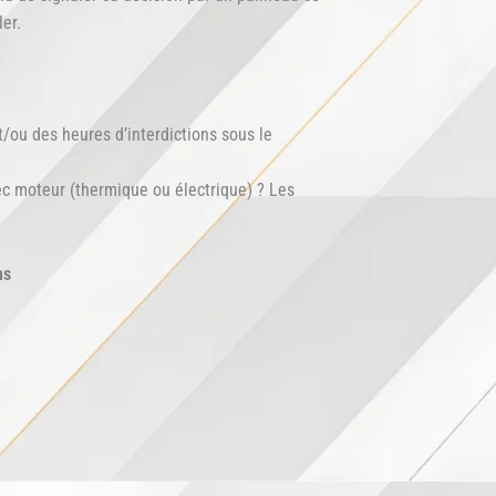
er.
/ou des heures d’interdictions sous le
c moteur (thermique ou électrique) ? Les
ns