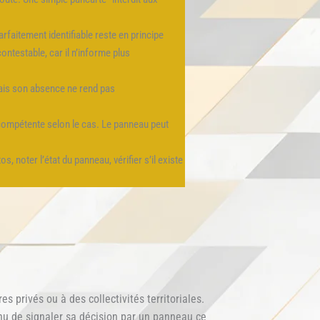
rfaitement identifiable reste en principe
ontestable, car il n’informe plus
 mais son absence ne rend pas
é compétente selon le cas. Le panneau peut
 noter l’état du panneau, vérifier s’il existe
 privés ou à des collectivités territoriales.
tenu de signaler sa décision par un panneau ce