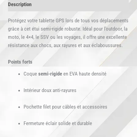
Description
Semi-
Rigide
Protégez votre tablette GPS lors de tous vos déplacements
pour
grâce à cet étui semi-rigide robuste. Idéal pour l’outdoor, la
Tablettes
moto, le 4×4, le SSV ou les voyages, il offre une excellente
GPS
résistance aux chocs, aux rayures et aux éclaboussures.
Points forts
Coque
semi-rigide
en EVA haute densité
Intérieur doux anti-rayures
Pochette filet pour câbles et accessoires
Fermeture éclair solide et durable