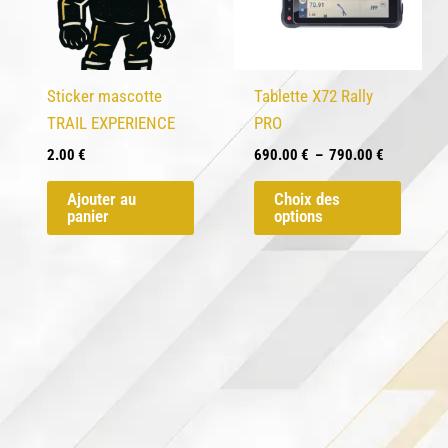
sur
sur
la
la
page
page
du
du
Sticker mascotte
Tablette X72 Rally
produit
produit
TRAIL EXPERIENCE
PRO
Plage
2.00
€
690.00
€
–
790.00
€
de
Ce
prix :
Ajouter au
Choix des
produit
690.00 €
panier
options
à
a
790.00 €
plusieu
variati
Les
option
peuven
être
choisi