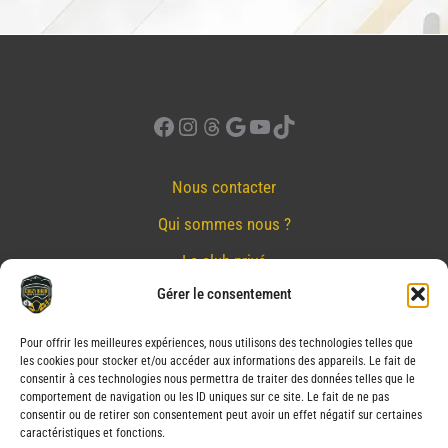
sur
la
page
du
produit
Facebook
Instagram
Threads
Google
YouTube
TikTok
Nous contacter
Qui sommes nous ?
Le club privé
Gérer le consentement
Réserver
Nos partenaires
Pour offrir les meilleures expériences, nous utilisons des technologies telles que
les cookies pour stocker et/ou accéder aux informations des appareils. Le fait de
Mentions Légales
consentir à ces technologies nous permettra de traiter des données telles que le
comportement de navigation ou les ID uniques sur ce site. Le fait de ne pas
Conditions générales de vente
consentir ou de retirer son consentement peut avoir un effet négatif sur certaines
caractéristiques et fonctions.
Politique de confidentialité