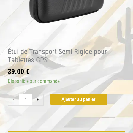
Étui de Transport Semi-Rigide pour
Tablettes GPS
39.00
€
Disponible sur commande
quantité
Ajouter au panier
-
+
de
Étui
de
Transport