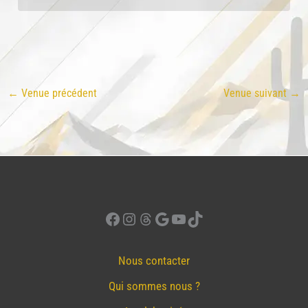
←
Venue précédent
Venue suivant
→
Facebook
Instagram
Threads
Google
YouTube
TikTok
Nous contacter
Qui sommes nous ?