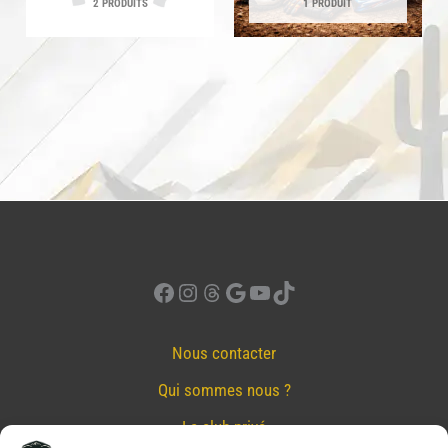
2 PRODUITS
1 PRODUIT
Facebook
Instagram
Threads
Google
YouTube
TikTok
Nous contacter
Qui sommes nous ?
Le club privé