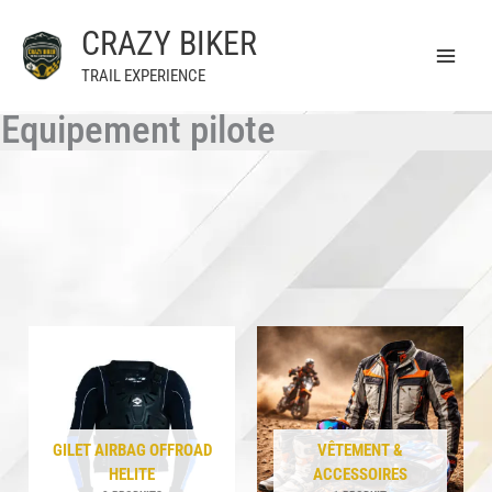
Aller
CRAZY BIKER
au
contenu
TRAIL EXPERIENCE
Equipement pilote
GILET AIRBAG OFFROAD
VÊTEMENT &
HELITE
ACCESSOIRES