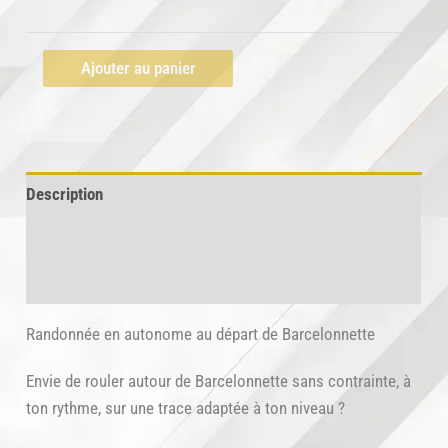
à
90.00 €
quantité
Ajouter au panier
de
Randonnée
en
autonome
Description
au
départ
Informations complémentaires
de
Barcelonnette
Avis (0)
Randonnée en autonome au départ de Barcelonnette
Envie de rouler autour de Barcelonnette sans contrainte, à
ton rythme, sur une trace adaptée à ton niveau ?