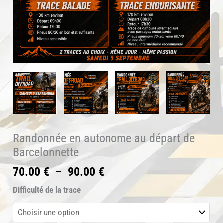
Randonnée en autonome au départ de
Barcelonnette
Plage
70.00
€
–
90.00
€
de
Difficulté de la trace
prix :
70.00 €