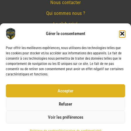
Nous contacter
Qui sommes nous ?
Le club privé
Gérer le consentement
Réserver
Nos partenaires
Pour offrir les meilleures expériences, nous utilisons des technologies telles que
les cookies pour stocker et/ou accéder aux informations des appareils. Le fait de
Mentions Légales
consentir à ces technologies nous permettra de traiter des données telles que le
comportement de navigation ou les ID uniques sur ce site. Le fait de ne pas
Conditions générales de vente
consentir ou de retirer son consentement peut avoir un effet négatif sur certaines
caractéristiques et fonctions.
Politique de confidentialité
Politique de cookies (UE)
Accepter
Service après vente (SAV)
Refuser
Voir les préférences
Copyright © 2026 CRAZY BIKER | Powered by CRAZY BIKER